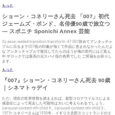
もっと
ショーン・コネリーさん死去 「007」初代
ジェームズ・ボンド、名俳優90歳で旅立つ
― スポニチ Sponichi Annex 芸能
2s ease;-webkit-transition:transform. 47 007辞めてアンタッチャ
ブルに出るまで007役の印象が強くて作品に恵まれなかったんだよ
な アンタッチャブルで復活してたらのほうが俺の世代にはど真ん
中 ザロックでは最高の元スパイ役の色男でした ご冥福をお祈りし
ます。
もっと
『007』ショーン・コネリーさん死去 90歳
｜シネマトゥデイ
ただ、現在の世界情勢を踏まえれば、新型コロナウイルスによる
感染症によって死去した可能性は大いに考えられるでしょう。
carousel-content:nth-child 9 ,. carousel-content:nth-child 3 ,.
1973• コネリーさんは1930年、イギリス北部スコットランドのエ