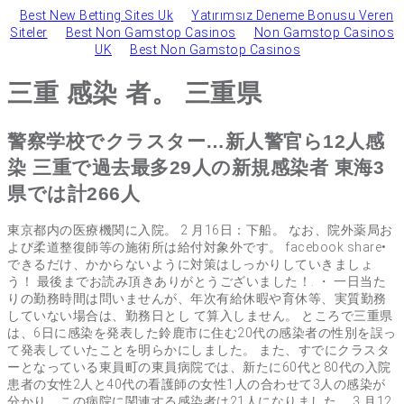
Best New Betting Sites Uk
Yatırımsız Deneme Bonusu Veren
Siteler
Best Non Gamstop Casinos
Non Gamstop Casinos
UK
Best Non Gamstop Casinos
三重 感染 者。 三重県
警察学校でクラスター…新人警官ら12人感
染 三重で過去最多29人の新規感染者 東海3
県では計266人
東京都内の医療機関に入院。 2 月16日：下船。 なお、院外薬局お
よび柔道整復師等の施術所は給付対象外です。 facebook share•
できるだけ、かからないように対策はしっかりしていきましょ
う！ 最後までお読み頂きありがとうございました！. ・ 一日当た
りの勤務時間は問いませんが、年次有給休暇や育休等、実質勤務
していない場合は、勤務日とし て算入しません。 ところで三重県
は、6日に感染を発表した鈴鹿市に住む20代の感染者の性別を誤っ
て発表していたことを明らかにしました。 また、すでにクラスタ
ーとなっている東員町の東員病院では、新たに60代と80代の入院
患者の女性2人と40代の看護師の女性1人の合わせて3人の感染が
分かり、この病院に関連する感染者は21人になりました。 3 月12