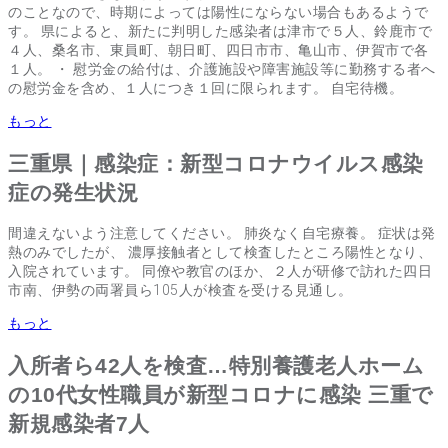
のことなので、時期によっては陽性にならない場合もあるようで
す。 県によると、新たに判明した感染者は津市で５人、鈴鹿市で
４人、桑名市、東員町、朝日町、四日市市、亀山市、伊賀市で各
１人。 ・ 慰労金の給付は、介護施設や障害施設等に勤務する者へ
の慰労金を含め、１人につき１回に限られます。 自宅待機。
もっと
三重県｜感染症：新型コロナウイルス感染
症の発生状況
間違えないよう注意してください。 肺炎なく自宅療養。 症状は発
熱のみでしたが、 濃厚接触者として検査したところ陽性となり、
入院されています。 同僚や教官のほか、２人が研修で訪れた四日
市南、伊勢の両署員ら105人が検査を受ける見通し。
もっと
入所者ら42人を検査…特別養護老人ホーム
の10代女性職員が新型コロナに感染 三重で
新規感染者7人