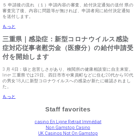
５ 申請後の流れ （１）申請内容の審査、給付決定通知の送付 県の
審査完了後、内容に問題等が無ければ、申請者宛に給付決定通知
を送付します。
もっと
三重県｜感染症：新型コロナウイルス感染
症対応従事者慰労金（医療分）の給付申請受
付を開始します
3 月 4日：咳と息苦しさがあり、検閲所の健康相談室に自主来室。
line• 三重県では29日、四日市市や東員町などに住む20代から90代
の男女18人に新型コロナウイルスへの感染が新たに確認されまし
た。
もっと
Staff favorites
сasino En Ligne Retrait Immédiat
Non Gamstop Casino
UK Casinos Not On Gamstop