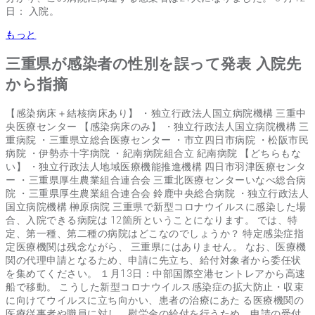
日： 入院。
もっと
三重県が感染者の性別を誤って発表 入院先
から指摘
【感染病床＋結核病床あり】 ・独立行政法人国立病院機構 三重中
央医療センター 【感染病床のみ】 ・独立行政法人国立病院機構 三
重病院 ・三重県立総合医療センター ・市立四日市病院 ・松阪市民
病院 ・伊勢赤十字病院 ・紀南病院組合立 紀南病院 【どちらもな
い】 ・独立行政法人地域医療機能推進機構 四日市羽津医療センタ
ー ・三重県厚生農業組合連合会 三重北医療センターいなべ総合病
院 ・三重県厚生農業組合連合会 鈴鹿中央総合病院 ・独立行政法人
国立病院機構 榊原病院 三重県で新型コロナウイルスに感染した場
合、入院できる病院は 12箇所ということになります。 では、特
定、第一種、第二種の病院はどこなのでしょうか？ 特定感染症指
定医療機関は残念ながら、 三重県にはありません。 なお、医療機
関の代理申請となるため、申請に先立ち、給付対象者から委任状
を集めてください。 １月13日：中部国際空港セントレアから高速
船で移動。 こうした新型コロナウイルス感染症の拡大防止・収束
に向けてウイルスに立ち向かい、患者の治療にあた る医療機関の
医療従事者や職員に対し、慰労金の給付を行うため、申請の受付