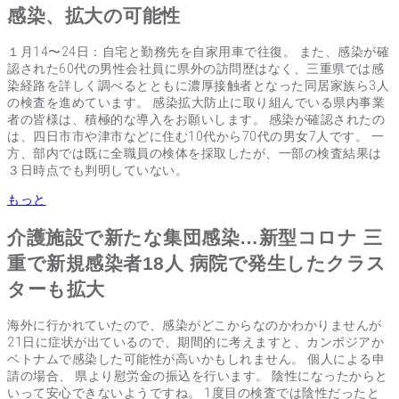
感染、拡大の可能性
１月14〜24日：自宅と勤務先を自家用車で往復。 また、感染が確
認された60代の男性会社員に県外の訪問歴はなく、三重県では感
染経路を詳しく調べるとともに濃厚接触者となった同居家族ら3人
の検査を進めています。 感染拡大防止に取り組んでいる県内事業
者の皆様は、積極的な導入をお願いします。 感染が確認されたの
は、四日市市や津市などに住む10代から70代の男女7人です。 一
方、部内では既に全職員の検体を採取したが、一部の検査結果は
３日時点でも判明していない。
もっと
介護施設で新たな集団感染…新型コロナ 三
重で新規感染者18人 病院で発生したクラス
ターも拡大
海外に行かれていたので、感染がどこからなのかわかりませんが
21日に症状が出ているので、期間的に考えますと、カンボジアか
ベトナムで感染した可能性が高いかもしれません。 個人による申
請の場合、 県より慰労金の振込を行います。 陰性になったからと
いって安心できないようですね。 1度目の検査では陰性だったと