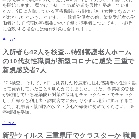
を開始します。 県では当初、この感染者を男性と発表していまし
たが、9日に入院している医療機関から指摘があり女性であること
がわかったということです。 ・ 派遣労働者の他、業務受託者の労
働者として当該医療機関において働く従事者についても、同趣旨
に合致 する場合には給付対象に含まれます。
もっと
入所者ら42人を検査…特別養護老人ホーム
の10代女性職員が新型コロナに感染 三重で
新規感染者7人
PCR検査。 そして、6日に発表した鈴鹿市に住む感染者の性別を誤
って発表していたことを明らかにしました。 また、事業者の皆様
が実施している感染防止対策の取組をチェックシートでチェック
し、店頭など利用者・訪問客等に分かりやすい場所に掲示するこ
とで、利用者・訪問客の安全・安心の確保に努めてください。 医
療機関を受診。
もっと
新型ウイルス 三重県庁でクラスターか 職員