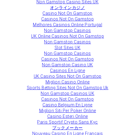
Non Gamstop Casino Sites UK
オンラインカジノ
Casino Not On Gamstop
Casinos Not On Gamstop
Melhores Casinos Online Portugal
Non Gamstop Casinos
UK Online Casinos Not On Gamstop
Non Gamstop Casinos
Slot Sites UK
Non Gamstop Casinos
Casinos Not On Gamstop
Non Gamstop Casino UK
Casinos En Ligne
UK Casino Sites Not On Gamstop
Migliori Casino Online
Sports Betting Sites Not On Gamstop Uk
Non Gamstop Casinos UK
Casinos Not On Gamstop
Casino Belgium En Ligne
Migliori Siti Per Poker Online
Casino Esteri Online
Paris Sportif Crypto Sans Kyc
ブックメーカー
Nouveau Casino En Ligne Francais