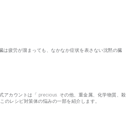
肝臓は疲労が溜まっても、なかなか症状を表さない沈黙の臓
カウントは「 precious. その他、重金属、化学物質、殺
 このレシピ対策体の悩みの一部を紹介します。