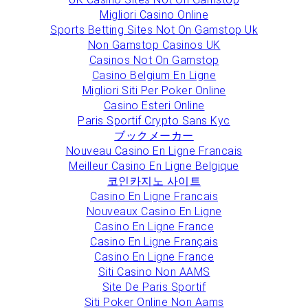
Migliori Casino Online
Sports Betting Sites Not On Gamstop Uk
Non Gamstop Casinos UK
Casinos Not On Gamstop
Casino Belgium En Ligne
Migliori Siti Per Poker Online
Casino Esteri Online
Paris Sportif Crypto Sans Kyc
ブックメーカー
Nouveau Casino En Ligne Francais
Meilleur Casino En Ligne Belgique
코인카지노 사이트
Casino En Ligne Francais
Nouveaux Casino En Ligne
Casino En Ligne France
Casino En Ligne Français
Casino En Ligne France
Siti Casino Non AAMS
Site De Paris Sportif
Siti Poker Online Non Aams