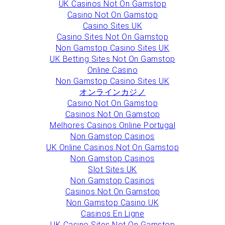
UK Casinos Not On Gamstop
Casino Not On Gamstop
Casino Sites UK
Casino Sites Not On Gamstop
Non Gamstop Casino Sites UK
UK Betting Sites Not On Gamstop
Online Casino
Non Gamstop Casino Sites UK
オンラインカジノ
Casino Not On Gamstop
Casinos Not On Gamstop
Melhores Casinos Online Portugal
Non Gamstop Casinos
UK Online Casinos Not On Gamstop
Non Gamstop Casinos
Slot Sites UK
Non Gamstop Casinos
Casinos Not On Gamstop
Non Gamstop Casino UK
Casinos En Ligne
UK Casino Sites Not On Gamstop