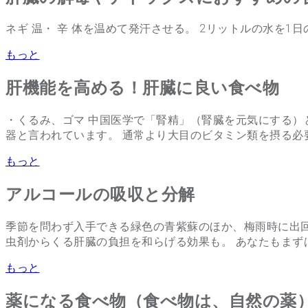
ネギ 温・ 辛 体を温めて発汗させる。 2リットルの水を
もっと
肝機能を高める！肝臓に良い食べ物
・くるみ、ゴマ 中国医学で「腎精」（腎臓を元気にする）
器と言われています。 通常より大目のビタミン類を摂る必
もっと
アルコールの吸収と分解
季節を問わず入手できる緑色の青紫蘇のほか、梅雨時に出回る赤紫
虫剤からくる肝臓の負担を和らげる効果も。 あなたもまず
もっと
薬になる食べ物（食べ物は、自然の薬