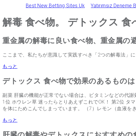
Best New Betting Sites Uk
Yatırımsız Deneme B
解毒 食べ物。 デトックス 
重金属の解毒に良い食べ物、重金属の
ここまで、私たちが意識して実践すべき「2つの解毒法」に
もっと
デトックス 食べ物で効果のあるものは
副菜 肝臓の機能が正常でない場合は、ビタミンなどの代謝
1位 ホウレン草 迷ったらとりあえずこれでOK！ 第2位
を体にためこんでしまっています。 （7）レモン（血液を
もっと
肝臓の解毒やデトックスにおすすめの