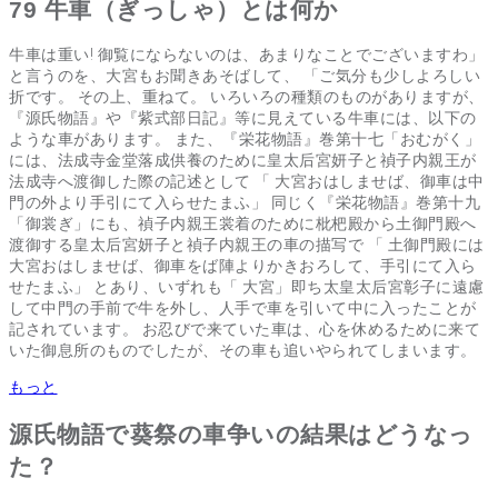
79 牛車（ぎっしゃ）とは何か
牛車は重い! 御覧にならないのは、あまりなことでございますわ」
と言うのを、大宮もお聞きあそばして、 「ご気分も少しよろしい
折です。 その上、重ねて。 いろいろの種類のものがありますが、
『源氏物語』や『紫式部日記』等に見えている牛車には、以下の
ような車があります。 また、『栄花物語』巻第十七「おむがく」
には、法成寺金堂落成供養のために皇太后宮妍子と禎子内親王が
法成寺へ渡御した際の記述として 「 大宮おはしませば、御車は中
門の外より手引にて入らせたまふ」 同じく『栄花物語』巻第十九
「御裳ぎ」にも、禎子内親王裳着のために枇杷殿から土御門殿へ
渡御する皇太后宮妍子と禎子内親王の車の描写で 「 土御門殿には
大宮おはしませば、御車をば陣よりかきおろして、手引にて入ら
せたまふ」 とあり、いずれも「 大宮」即ち太皇太后宮彰子に遠慮
して中門の手前で牛を外し、人手で車を引いて中に入ったことが
記されています。 お忍びで来ていた車は、心を休めるために来て
いた御息所のものでしたが、その車も追いやられてしまいます。
もっと
源氏物語で葵祭の車争いの結果はどうなっ
た？