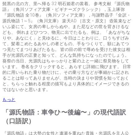
髭黒の北の方、里へ帰る 32 明石姫君の裳着。 参考文献 『源氏物
語』（角川ソフィア文庫・ビギナーズクラシック），玉上琢弥
『源氏物語 全10巻』（角川ソフィア文庫），与謝野晶子『全訳・
源氏物語 1～5』（角川文庫） 楽天AD ［古文・原文］ 壺装束など
いふ姿にて、女房の卑しからぬや、また尼などの世を背きけるな
ども、 倒れまどひつつ、物見に出でたるも、例は、「あながちな
りや、あなにく」と見ゆるに、今日はことわりに、口うちすげみ
て、髪着こめたるあやしの者どもの、手をつくりて、額にあてつ
つ見たてまつりあげたるも。 皆の目の前で辱めを受けた彼女は相
手が光源氏の正妻と知って、どんな気持ちになったのでしょう。
葵祭の当日、光源氏はちゃっかりと紫の上と一緒に祭見物をして
います。 巻名をクリックすると、あらすじ詳細に飛びます。 日常
的に用いられた乗り物だけに、その乗り方などが事細かに記され
ることは却ってありませんが、当時の決まりや習慣を知っておく
と、ちらっと触れる程度の描写もより具体的にイメージできるの
ではないかと思います。
もっと
「源氏物語：車争ひ〜後編〜」の現代語訳
（口語訳）
『源氏物語』は大勢の女性と逢瀬を重ねた貴族・光源氏を主人公