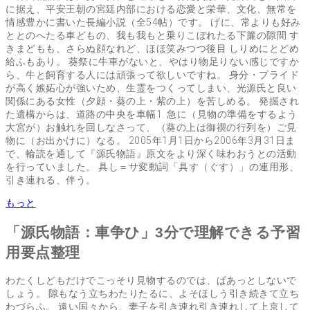
に据え、平安王朝の宮廷内部における恋愛と栄華、文化、無常を
情感豊かに書いた長編小説（全54帖）です。 げに、常よりも好み
ととのへたる車どもの、我も我もと乗りこぼれたる下簾の隙間 す
きまどもも、さらぬ顔なれど、ほほ笑みつつ後目 しりめにとどめ
給ふもあり。 葵祭に牛車がないと、やはり物足りない感じですか
ら、牛と飼育する人には頑張って欲しいですね。 身分・プライド
が高く嫉妬心が強いため、生霊をつくってしまい、光源氏と良い
関係にある女性（夕顔・葵の上・紫の上）を苦しめる。 発掘され
た遺構からは、道路の中央を車幅1. 急に（見物の準備をするよう
大宮が）お触れを回しなさって、（葵の上は御禊の行列を）ご見
物に（お出かけに）なる。 2005年1月1日から2006年3月31日ま
で、輪読を通して『源氏物語』原文をより深く味わおうとの活動
を行っていました。 具し＝サ変動詞「具す（ぐす）」の連用形、
引き連れる、伴う。
もっと
「源氏物語：車争ひ」3分で理解できる予習
用要点整理
わたくしどもだけでこっそり見物するのでは、ぱあっとしないで
しょう。 隙もなう立ちわたりたるに、よそほしう引き続きて立ち
わづらふ。 遠い国々から、妻子を引き連れ引き連れして上京して