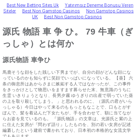
Best New Betting Sites Uk
Yatırımsız Deneme Bonusu Veren
Siteler
Best Non Gamstop Casinos
Non Gamstop Casinos
UK
Best Non Gamstop Casinos
源氏 物語 車 争 ひ。 79 牛車（ぎ
っしゃ）とは何か
源氏物語 車争ひ
馬鹿そうな顔をした賎しい下男までが、自分の顔がどんな顔にな
っているのかも知らずに笑顔でいっぱいになっている。 【葵】 六
条の御息所はあからさまに嫉妬する人ではなかったが、この事件
をきっかけとして物思いをますます募らせた末、無意識のうちに
生霊 いきりょうとなり、長男夕霧 ゆうぎりの出産で弱っていた葵
の上を取り殺してしまう。 」と思われるのに、（源氏の君がいら
っしゃる）今日はやって来るのももっともなことで、口もとがす
ぼんで、髪を着込んだ下女たちが、手を合わせて、額に当てなが
らお姿を見ているのも。 『源氏物語』の文章は、光源氏と紫の上
に仕えた女房が『問わず語り』したものを、別の若い女房が記述
編纂したという建前で書かれており、日本初の本格的な女流文学
でもあります。