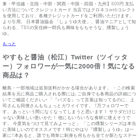
東・甲信越・北陸・中部・関西・中国・四国・九州】800円 支払
い方法について クレジットカード 当店ではクロネコwebコレクト
を使用しており、各種クレジットカードをご利用いただけます。
より引用。 日本醤油協会 「しょうゆ大使」、醤油マニアとして知
られる、TBSの安住紳一郎氏も興味をもちそうな、燻製しょう
ゆ。
もっと
やすもと醤油（松江）Twitter（ツイッタ
ー）フォロワーが一気に2000倍！気になる
商品は？
離島・一部地域は追加送料がかかる場合があります。 ・この検索
結果を元に商品ご購入される際には､ご自身でも各商品の詳細につ
いてご確認ください｡• 「『バズる』って言葉は知ってるのに、上
司さんも同僚さんもちょっとカワイイです。 1万フォロワーで
す。 あっという間になくなってしまうと思います！ サラダだけじ
ゃない美味しい使いかた！ 他にもいろいろな食材に使えそうで
す。 今度気をつけて見てみよーっと」 「この燻製シリーズは本当
に美味しいのでオススメです！特にやはり『燻製しょうゆ』は一
家に1本あると、誰でも簡単に刺身も何もかも全てが新たなステー