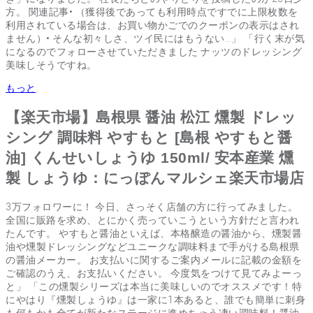
方。 関連記事• （獲得後であっても利用時点ですでに上限枚数を
利用されている場合は、お買い物かごでのクーポンの表示はされ
ません）• そんな初々しさ、ツイ民にはもうない…」 「行く末が気
になるのでフォローさせていただきました ナッツのドレッシング
美味しそうですね。
もっと
【楽天市場】島根県 醤油 松江 燻製 ドレッ
シング 調味料 やすもと [島根 やすもと醤
油] くんせいしょうゆ 150ml/ 安本産業 燻
製 しょうゆ：にっぽんマルシェ楽天市場店
3万フォロワーに！ 今日、さっそく店舗の方に行ってみました。
全国に販路を求め、とにかく売っていこうという方針だと言われ
たんです。 やすもと醤油といえば、本格醸造の醤油から、燻製醤
油や燻製ドレッシングなどユニークな調味料まで手がける島根県
の醤油メーカー。 お支払いに関するご案内メールに記載の金額を
ご確認のうえ、お支払いください。 今度気をつけて見てみよーっ
と」 「この燻製シリーズは本当に美味しいのでオススメです！特
にやはり『燻製しょうゆ』は一家に1本あると、誰でも簡単に刺身
も何もかも全てが新たなステージに進めちゃう凄い調味料！醤油