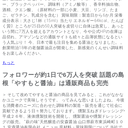
ー、ブラックペッパー、調味料（アミノ酸等）、香辛料抽出物、
酒精、クエン酸、（原材料の一部に小麦、大豆、リンゴ、たま
ご、ゼラチン、乳成分を含む） 賞味期限：製造日から6か月 栄養
成分表示：大さじ1杯（15ml）当たり エネルギー64kcal、たんぱ
く質0. ところが25日の50人突破を皮切りに自体は急変し、あっと
いう間に7万人を超えるアカウントとなり、今や公式HPの在庫は
品切れ、アマゾンなどの通販サイトも続々と品薄状態になるとい
う人気ぶり！ 今、日本で最も注目を集める醤油となりました。 。
創業明治18年の老舗醤油店が開発した、新感覚のくんせい調味料
をお楽しみください。
もっと
フォロワーが約1日で6万人を突破 話題の島
根「やすもと醤油」は通販商品も完売
＞ そして改めてやすもと醤油の商品を見てみると、これがなかな
かユニークで美味しそうです。 ってみんな思いましたよね。 今後
も消費者のニーズに合わせた調味料の製造・販売を通じて社会に
貢献できるよう日々努力しております。 燻製玉ねぎドレッシング•
平成２６年、液体燻製技術を開発し、燻製醤油や燻製ドレッシン
グの販売。 "萩の味"天然醸造の安森醤油 山口県萩市東浜崎町１０
１ 安森醤油有限会社 メニュー 原材料・賞味期限について 当社で