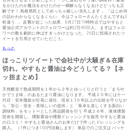
をかけたのか魔法をかけたのか一瞬解らなくなるけどどっちも正
解です！ 島根県民としてめっちゃ嬉しい失礼します 」 「はじめ何
の話かわからなくなるくらい、今はフォローさんたくさんですね3
桁違う…」 反響が起こった結果、8月27日19時時点ではやすもと
醤油公式アカウントのフォロワーは約2万4000人。 まずはフォロ
ワーの数を劇的に伸ばすきっかけとなった、26日に投稿されたツ
イートを引用させていただこう。
もっと
ほっこりツイートで会社中が大騒ぎ＆在庫
切れ。やすもと醤油は今どうしてる？【ネ
ッ担まとめ】
天然醸造で熟成期間を１年から２年とゆっくりと行うと「まろや
かでうま味」のあるたまり醤油になります。 平成２０年には十一
代目・安本隆政が社長に就任、現在１3０年以上の伝統を守りなが
ら「安心・安全・美味しいの提供」と「食卓を楽しくする面白い
調味料」をモットーとした商品開発を行う 平成２６年、液体燻製
技術を開発し、燻製醤油や燻製ドレッシングを販売 やすもと醤油
の口コミ！ やすもと醤油さんのお米だけで作ったドレッシングを
購入。 （1件につき100円頂戴します） 単品でのご注文は パッケ