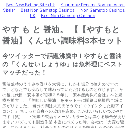
Best New Betting Sites Uk
Yatırımsız Deneme Bonusu Veren
Siteler
Best Non Gamstop Casinos
Non Gamstop Casinos
UK
Best Non Gamstop Casinos
やす も と 醤油。 【【やすもと
醤油】くんせい調味料3本セット
今ツイッターで話題沸騰中！やすもと醤油
の「くんせいしょうゆ」は魚料理にベスト
マッチだった！
醤油独特のうまみや香りを大切に、しかも塩分は控えめですの
で、どなたでも安心して味わっていただけるものと存じます。 そ
の後九代目・安本肇が昭和２５年に「安本産業株式会社」へと規
模を拡大し、「美味しい醤油」をモットーに販路は島根県全域に
広がりました。 当分の間は大丈夫そうです（ウインクした顔アイ
コン）」 ちょっと自身への皮肉を込め、たかわいらしいつぶやき
です（笑）。 ・実際の製品イメージ､カラーとは異なる場合があり
ます｡• バズっても製造作業 本当にバズった時、会社は「大変な騒
ぎ」になりました。 社長たちとのやりとりを投稿したのが26日夕