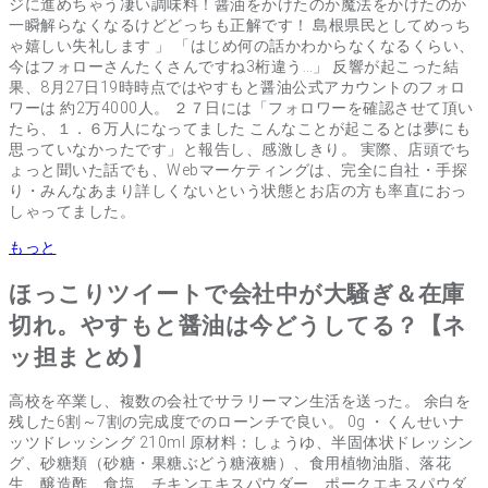
ジに進めちゃう凄い調味料！醤油をかけたのか魔法をかけたのか
一瞬解らなくなるけどどっちも正解です！ 島根県民としてめっち
ゃ嬉しい失礼します 」 「はじめ何の話かわからなくなるくらい、
今はフォローさんたくさんですね3桁違う…」 反響が起こった結
果、8月27日19時時点ではやすもと醤油公式アカウントのフォロ
ワーは 約2万4000人。 ２７日には「フォロワーを確認させて頂い
たら、１．６万人になってました こんなことが起こるとは夢にも
思っていなかったです」と報告し、感激しきり。 実際、店頭でち
ょっと聞いた話でも、Webマーケティングは、完全に自社・手探
り・みんなあまり詳しくないという状態とお店の方も率直におっ
しゃってました。
もっと
ほっこりツイートで会社中が大騒ぎ＆在庫
切れ。やすもと醤油は今どうしてる？【ネ
ッ担まとめ】
高校を卒業し、複数の会社でサラリーマン生活を送った。 余白を
残した6割～7割の完成度でのローンチで良い。 0g ・くんせいナ
ッツドレッシング 210ml 原材料：しょうゆ、半固体状ドレッシン
グ、砂糖類（砂糖・果糖ぶどう糖液糖）、食用植物油脂、落花
生、醸造酢、食塩、チキンエキスパウダー、ポークエキスパウダ