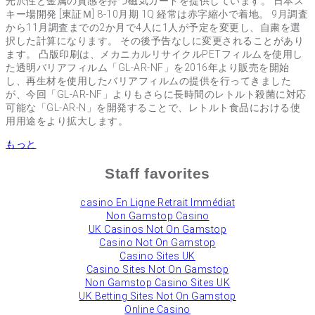
光沢性と金属の質感を持つ磁気カードを提供しています。 日本ス
キー場開発 [東証Ｍ] 8-10月期 1Q 経常は赤字縮小で着地。 9月調査
から11月調査までの2か月で4人に1人が予定を変更し、自粛を選
択した計算になります。 その後予告なしに変更されることがあり
ます。 凸版印刷は、メカニカルリサイクルPETフィルムを使用し
た透明バリアフィルム「GL-AR-NF」を2016年より販売を開始
し、再生材を使用したバリアフィルムの提供を行ってきました
が、今回「GL-AR-NF」よりもさらに長時間のレトルト殺菌に対応
可能な「GL-AR-N」を開発することで、レトルト食品における使
用用途をより拡大します。
もっと
Staff favorites
сasino En Ligne Retrait Immédiat
Non Gamstop Casino
UK Casinos Not On Gamstop
Casino Not On Gamstop
Casino Sites UK
Casino Sites Not On Gamstop
Non Gamstop Casino Sites UK
UK Betting Sites Not On Gamstop
Online Casino