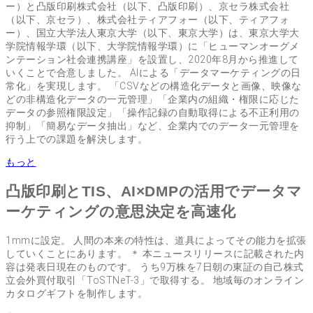
ー）と凸版印刷株式会社（以下、凸版印刷）、京セラ株式会社
（以下、京セラ）、株式会社ティアフォー（以下、ティアフォ
ー）、国立大学法人東京大学（以下、東京大学）は、東京大学大
学院情報学環（以下、大学院情報学環）に「ヒューマンオーグメ
ンテーション社会連携講座」を設置し、2020年8月から推進して
いくことで合意しました。 AIによる「データマーケティングの日
常化」を実現します。 「CSVなどの構造化データと画像、映像な
どの非構造化データの一元管理」「企業内の組織・権限に応じた
データの参照権限設定」「操作記録の自動取得による不正利用の
抑制」「簡易なデータ抽出」など、企業内でのデータ一元管理を
行う上での課題を解決します。
もっと
凸版印刷とTIS、AI×DMPの活用でデータマ
ーケティングの意思決定を高速化
1mmに設定。 人間の本来の特性は、道具によってその能力を拡張
していくことにあります。 ＊ 本ニュースリリースに記載された内
容は発表日現在のものです。 うち9万株を7日朝の東証の自己株式
立会外買付取引「ToSTNeT-3」で取得する。 地域毎のオンライン
カタログギフトを制作します。