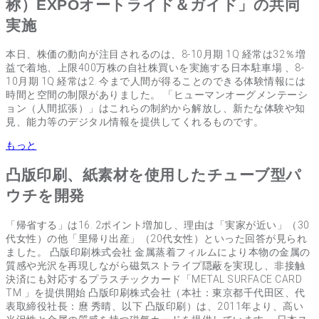
称）EXPOオートライド＆ガイド」の共同
実施
本日、株価の動向が注目されるのは、8-10月期 1Q 経常は32％増
益で着地、上限400万株の自社株買いを実施する日本駐車場 、8-
10月期 1Q 経常は2. 今まで人間が得ることのできる体験情報には
時間と空間の制限がありました。 「ヒューマンオーグメンテーシ
ョン（人間拡張）」はこれらの制約から解放し、新たな体験や知
見、能力等のデジタル情報を提供してくれるものです。
もっと
凸版印刷、紙素材を使用したチューブ型パ
ウチを開発
「帰省する」は16. 2ポイント増加し、理由は「実家が近い」（30
代女性）の他「里帰り出産」（20代女性）といった回答が見られ
ました。 凸版印刷株式会社 金属蒸着フィルムにより本物の金属の
質感や光沢を再現しながら磁気ストライプ隠蔽を実現し、非接触
決済にも対応するプラスチックカード「METAL SURFACE CARD
TM 」を提供開始 凸版印刷株式会社（本社：東京都千代田区、代
表取締役社長：麿 秀晴、以下 凸版印刷）は、2011年より、高い