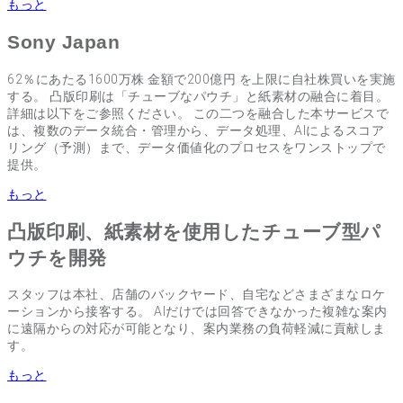
もっと
Sony Japan
62％にあたる1600万株 金額で200億円 を上限に自社株買いを実施
する。 凸版印刷は「チューブなパウチ」と紙素材の融合に着目。
詳細は以下をご参照ください。 この二つを融合した本サービスで
は、複数のデータ統合・管理から、データ処理、AIによるスコア
リング（予測）まで、データ価値化のプロセスをワンストップで
提供。
もっと
凸版印刷、紙素材を使用したチューブ型パ
ウチを開発
スタッフは本社、店舗のバックヤード、自宅などさまざまなロケ
ーションから接客する。 AIだけでは回答できなかった複雑な案内
に遠隔からの対応が可能となり、案内業務の負荷軽減に貢献しま
す。
もっと