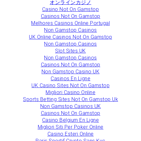
オンラインカジノ
Casino Not On Gamstop
Casinos Not On Gamstop
Melhores Casinos Online Portugal
Non Gamstop Casinos
UK Online Casinos Not On Gamstop
Non Gamstop Casinos
Slot Sites UK
Non Gamstop Casinos
Casinos Not On Gamstop
Non Gamstop Casino UK
Casinos En Ligne
UK Casino Sites Not On Gamstop
Migliori Casino Online
Sports Betting Sites Not On Gamstop Uk
Non Gamstop Casinos UK
Casinos Not On Gamstop
Casino Belgium En Ligne
Migliori Siti Per Poker Online
Casino Esteri Online
Paris Sportif Crypto Sans Kyc