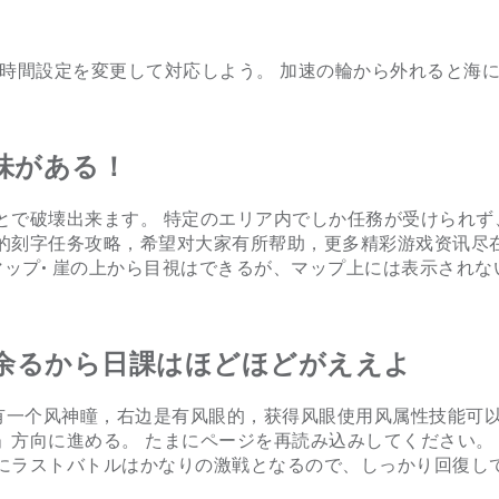
、時間設定を変更して対応しよう。 加速の輪から外れると海
味がある！
とで破壊出来ます。 特定のエリア内でしか任務が受けられ
的刻字任务攻略，希望对大家有所帮助，更多精彩游戏资讯尽在
マップ• 崖の上から目視はできるが、マップ上には表示されな
は余るから日課はほどほどがええよ
有一个风神瞳，右边是有风眼的，获得风眼使用风属性技能可以
方向に進める。 たまにページを再読み込みしてください。 キ
特にラストバトルはかなりの激戦となるので、しっかり回復し