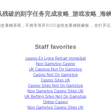
风残破的刻字任务完成攻略_游戏攻略_海
史莱姆弄死，不然等等开BOSS这些史莱姆很麻烦 ，在打开元
Staff favorites
сasino En Ligne Retrait Immédiat
Non Gamstop Casino
UK Casinos Not On Gamstop
Casino Not On Gamstop
Casino Sites UK
Casino Sites Not On Gamstop
Non Gamstop Casino Sites UK
UK Betting Sites Not On Gamstop
Online Casino
Non Gamstop Casino Sites UK