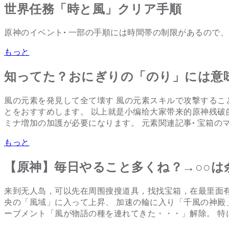
世界任務「時と風」クリア手順
原神のイベント• 一部の手順には時間帯の制限があるので
もっと
知ってた？おにぎりの「のり」には意
風の元素を発見して全て壊す 風の元素スキルで攻撃するこ
とをおすすめします。 以上就是小编给大家带来的原神残破
ミナ増加の加護が必要になります。 元素関連記事• 宝箱の
もっと
【原神】毎日やること多くね？→○○
来到无人岛，可以先在周围搜搜道具，找找宝箱，在最里面
央の「風域」に入って上昇、 加速の輪に入り「千風の神殿」
ーブメント「風が物語の種を連れてきた・・・」解除。 