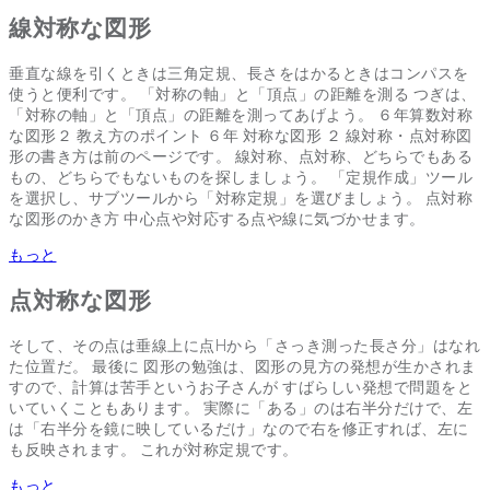
線対称な図形
垂直な線を引くときは三角定規、長さをはかるときはコンパスを
使うと便利です。 「対称の軸」と「頂点」の距離を測る つぎは、
「対称の軸」と「頂点」の距離を測ってあげよう。 ６年算数対称
な図形２ 教え方のポイント ６年 対称な図形 ２ 線対称・点対称図
形の書き方は前のページです。 線対称、点対称、どちらでもある
もの、どちらでもないものを探しましょう。 「定規作成」ツール
を選択し、サブツールから「対称定規」を選びましょう。 点対称
な図形のかき方 中心点や対応する点や線に気づかせます。
もっと
点対称な図形
そして、その点は垂線上に点Hから「さっき測った長さ分」はなれ
た位置だ。 最後に 図形の勉強は、図形の見方の発想が生かされま
すので、計算は苦手というお子さんが すばらしい発想で問題をと
いていくこともあります。 実際に「ある」のは右半分だけで、左
は「右半分を鏡に映しているだけ」なので右を修正すれば、左に
も反映されます。 これが対称定規です。
もっと