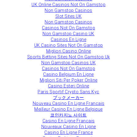
UK Online Casinos Not On Gamstop
Non Gamstop Casinos
Slot Sites UK
Non Gamstop Casinos
Casinos Not On Gamstop
Non Gamstop Casino UK
Casinos En Ligne
UK Casino Sites Not On Gamstop
Migliori Casino Online
Sports Betting Sites Not On Gamstop Uk
Non Gamstop Casinos UK
Casinos Not On Gamstop
Casino Belgium En Ligne
Migliori Siti Per Poker Online
Casino Esteri Online
Paris Sportif Crypto Sans Kyc
ブックメーカー
Nouveau Casino En Ligne Francais
Meilleur Casino En Ligne Belgique
코인카지노 사이트
Casino En Ligne Francais
Nouveaux Casino En Ligne
Casino En Ligne France