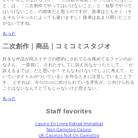
と」は、「二次創作でやってはいけないこと」と「短歌でやって
はいけないこと」の総体だと思うのですが、前者はともかく（そ
もそもジャンルによっても違いますし）後者はあまり聞いたこと
がないですね。
もっと
二次創作｜商品｜コミコミスタジオ
好きな作品が同人イナゴの標的にされて心を痛めてるファンのみ
なさん。 一昔前に、されたがしてに訴え出なかったとして、「が
訴えるまでは」だと思いか？ そんなわけないでしょに考えて。 た
いていタイトルがついている）を作るときに注意していることで
す。 とすれば、今fanboxに向けられている矛先が、に向けられる
ことはないなんてとてもじゃないけど思えない。
もっと
Staff favorites
сasino En Ligne Retrait Immédiat
Non Gamstop Casino
UK Casinos Not On Gamstop