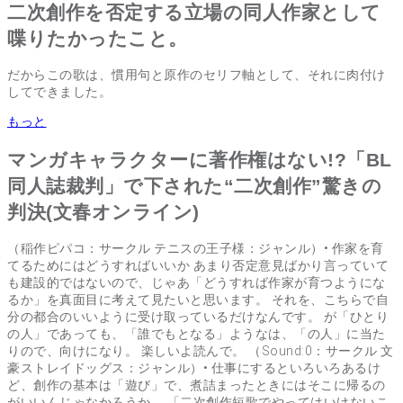
二次創作を否定する立場の同人作家として
喋りたかったこと。
だからこの歌は、慣用句と原作のセリフ軸として、それに肉付け
してできました。
もっと
マンガキャラクターに著作権はない!?「BL
同人誌裁判」で下された“二次創作”驚きの
判決(文春オンライン)
（稲作ピパコ：サークル テニスの王子様：ジャンル）• 作家を育
てるためにはどうすればいいか あまり否定意見ばかり言っていて
も建設的ではないので、じゃあ「どうすれば作家が育つようにな
るか」を真面目に考えて見たいと思います。 それを、こちらで自
分の都合のいいように受け取っているだけなんです。 が「ひとり
の人」であっても、「誰でもとなる」ようなは、「の人」に当た
りので、向けになり。 楽しいよ読んで。 （Sound:0：サークル 文
豪ストレイドッグス：ジャンル）• 仕事にするといろいろあるけ
ど、創作の基本は「遊び」で、煮詰まったときにはそこに帰るの
がいいんじゃなかろうか。 「二次創作短歌でやってはいけないこ