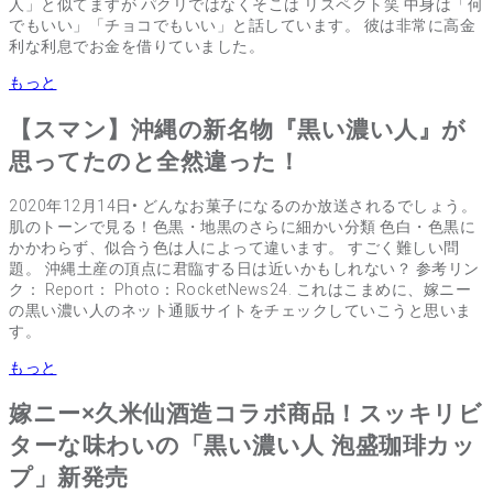
人」と似てますが パクリではなくそこは リスペクト笑 中身は「何
でもいい」「チョコでもいい」と話しています。 彼は非常に高金
利な利息でお金を借りていました。
もっと
【スマン】沖縄の新名物『黒い濃い人』が
思ってたのと全然違った！
2020年12月14日• どんなお菓子になるのか放送されるでしょう。
肌のトーンで見る！色黒・地黒のさらに細かい分類 色白・色黒に
かかわらず、似合う色は人によって違います。 すごく難しい問
題。 沖縄土産の頂点に君臨する日は近いかもしれない？ 参考リン
ク： Report： Photo：RocketNews24. これはこまめに、嫁ニー
の黒い濃い人のネット通販サイトをチェックしていこうと思いま
す。
もっと
嫁ニー×久米仙酒造コラボ商品！スッキリビ
ターな味わいの「黒い濃い人 泡盛珈琲カッ
プ」新発売