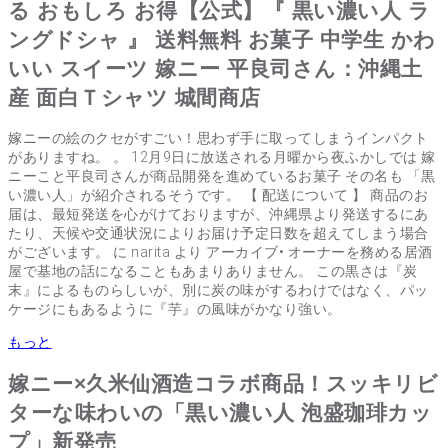
る おもしろ お得【公式】『 黒い濃い人 ラ
ングドシャ 』 送料無料 お菓子 中学生 かわ
いい スイーツ 嫁ニー 平良司さん：沖縄土
産 面白Ｔシャツ 城間商店
嫁ニーの絵のクセがすごい！思わず手に取ってしまうインパクト
がありますね。 。 12月9日に放送される月曜から夜ふかしでは 嫁
ニーこと平良司さんが商品開発を進めているお菓子 その名も 「黒
い濃い人」が紹介されるそうです。 【 配送について 】 商品のお
届は、最短発送を心がけておりますが、沖縄県より発送するにあ
たり、天候や交通状況によりお届け予定日数を超えてしまう場合
がございます。 に narita より アーカイブ• オーナーを務める居酒
屋で基地の話になることもあまりありません。 この黒さは『炭
末』によるものらしいが、別に炭の味がするわけではなく、パッ
ケージにもあるように『芋』の風味がかなり強い。
もっと
嫁ニー×久米仙酒造コラボ商品！スッキリビ
ターな味わいの「黒い濃い人 泡盛珈琲カッ
プ」新発売