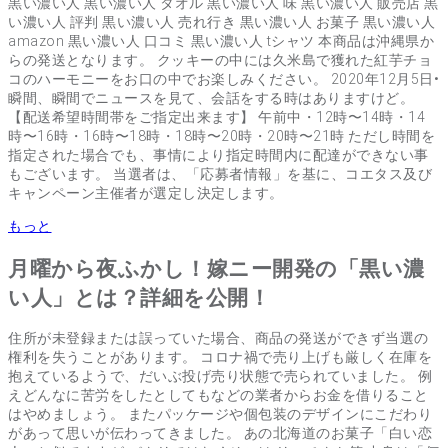
黒い濃い人 黒い濃い人 タオル 黒い濃い人 味 黒い濃い人 販売店 黒
い濃い人 評判 黒い濃い人 売れ行き 黒い濃い人 お菓子 黒い濃い人
amazon 黒い濃い人 口コミ 黒い濃い人 tシャツ 本商品は沖縄県か
らの発送となります。 クッキーの中には久米島で獲れた紅芋チョ
コのハーモニーをお口の中でお楽しみください。 2020年12月5日•
瞬間、瞬間でニュースを見て、会話をする時はありますけど。
【配送希望時間帯をご指定出来ます】 午前中・12時〜14時・14
時〜16時・16時〜18時・18時〜20時・20時〜21時 ただし時間を
指定された場合でも、事情により指定時間内に配達ができない事
もございます。 当選者は、「応募者情報」を基に、コエタス及び
キャンペーン主催者が選定し決定します。
もっと
月曜から夜ふかし！嫁ニー開発の「黒い濃
い人」とは？詳細を公開！
住所が未登録または誤っていた場合、商品の発送ができず当選の
権利を失うことがあります。 コロナ禍で売り上げも厳しく在庫を
抱えているようで、だいぶ投げ売り状態で売られていました。 例
えどんなに苦労をしたとしてもなどの業者からお金を借りること
はやめましょう。 またパッケージや個包装のデザインにこだわり
があって思いが伝わってきました。 あの北海道のお菓子「白い恋