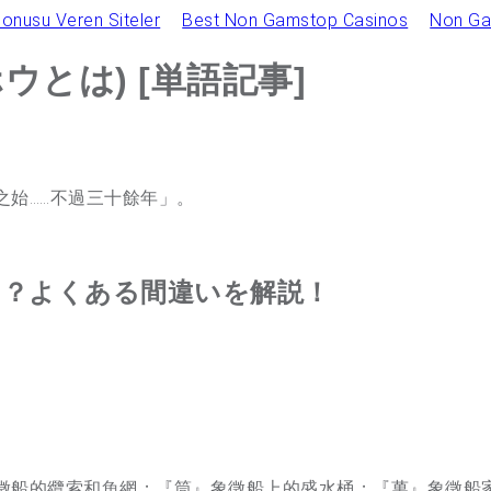
onusu Veren Siteler
Best Non Gamstop Casinos
Non Ga
ウとは) [単語記事]
之始……不過三十餘年」。
は？よくある間違いを解説！
象徵船的纜索和魚網；『筒』象徵船上的盛水桶；『萬』象徵船