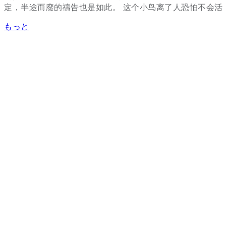
定，半途而廢的禱告也是如此。 这个小鸟离了人恐怕不会活
もっと