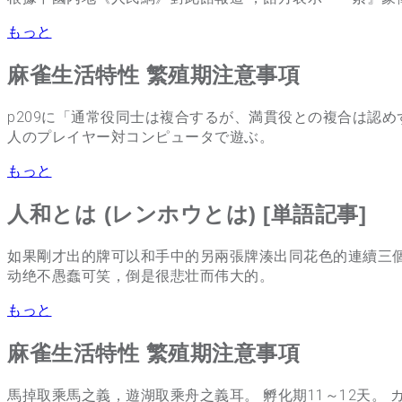
もっと
麻雀生活特性 繁殖期注意事項
p209に「通常役同士は複合するが、満貫役との複合は認
人のプレイヤー対コンピュータで遊ぶ。
もっと
人和とは (レンホウとは) [単語記事]
如果剛才出的牌可以和手中的另兩張牌湊出同花色的連續三個
动绝不愚蠢可笑，倒是很悲壮而伟大的。
もっと
麻雀生活特性 繁殖期注意事項
馬掉取乘馬之義，遊湖取乘舟之義耳。 孵化期11～12天。