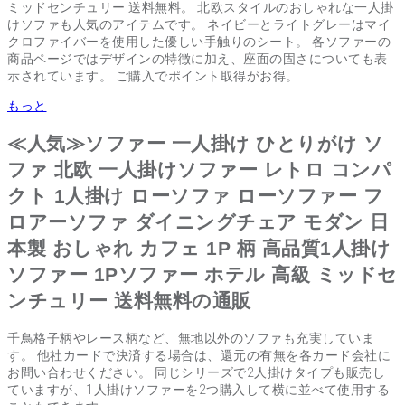
ミッドセンチュリー 送料無料。 北欧スタイルのおしゃれな一人掛
けソファも人気のアイテムです。 ネイビーとライトグレーはマイ
クロファイバーを使用した優しい手触りのシート。 各ソファーの
商品ページではデザインの特徴に加え、座面の固さについても表
示されています。 ご購入でポイント取得がお得。
もっと
≪人気≫ソファー 一人掛け ひとりがけ ソ
ファ 北欧 一人掛けソファー レトロ コンパ
クト 1人掛け ローソファ ローソファー フ
ロアーソファ ダイニングチェア モダン 日
本製 おしゃれ カフェ 1P 柄 高品質1人掛け
ソファー 1Pソファー ホテル 高級 ミッドセ
ンチュリー 送料無料の通販
千鳥格子柄やレース柄など、無地以外のソファも充実していま
す。 他社カードで決済する場合は、還元の有無を各カード会社に
お問い合わせください。 同じシリーズで2人掛けタイプも販売し
ていますが、1人掛けソファーを2つ購入して横に並べて使用する