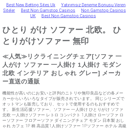
Best New Betting Sites Uk
Yatırımsız Deneme Bonusu Veren
Siteler
Best Non Gamstop Casinos
Non Gamstop Casinos
UK
Best Non Gamstop Casinos
ひとり がけ ソファー 北欧。 ひ
とりがけソファー 無印
≪人気≫リクライニングチェア[ソファ 一
人がけ ソファー 一人掛け 1人掛け モダン
北欧 インテリア おしゃれ グレー] メーカ
ー直送の通販
機能性が高いのにお安いと評判のニトリや無印良品などの各メー
カーからいろいろなタイプが販売されています。 同じシリーズで
オットマンも販売しており、セットで使用するのもおすすめで
す。 新生活応援ソファー、ソファー 一人掛け ひとりがけ ソファ
北欧 一人掛けソファー レトロ コンパクト 1人掛け ローソファ ロ
ーソファー フロアーソファ ダイニングチェア モダン 日本製 おし
ゃれ カフェ 1P 柄 高品質1人掛けソファー 1Pソファー ホテル 高級