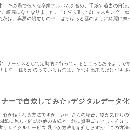
い中、その場で色々な卒業アルバムを含め、手紙や過去の日記
綺麗になくなりました。 1）切り刻む 2）マスキング・ぬり
た灰は、真夏の陽射しの中、はらはらと雪のように綺麗に舞
年サービスとして定期的に行っているところもあるようです
ります。 住所がのっているものは、それも出来るだけバキボ
ャナーで自炊してみた♪デジタルデータ
 心が軽くなる方法ですが、yoyoさんの場合、物が気持ち
新聞紙に包んで雑誌や他の古紙と一緒に資源ゴミとして処分し
書リサイクルサービス 幾つか方法を紹介しますが、この方法