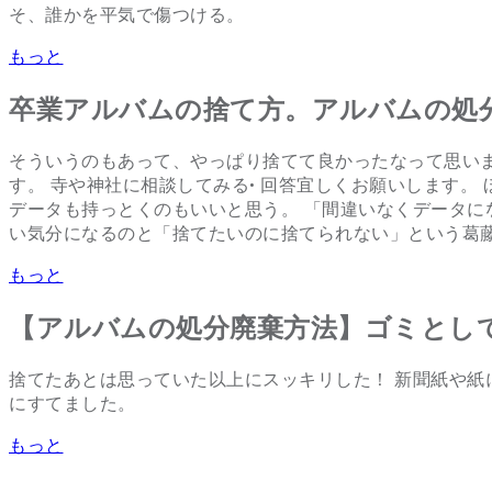
そ、誰かを平気で傷つける。
もっと
卒業アルバムの捨て方。アルバムの処
そういうのもあって、やっぱり捨てて良かったなって思いま
す。 寺や神社に相談してみる• 回答宜しくお願いします
データも持っとくのもいいと思う。 「間違いなくデータに
い気分になるのと「捨てたいのに捨てられない」という葛
もっと
【アルバムの処分廃棄方法】ゴミとし
捨てたあとは思っていた以上にスッキリした！ 新聞紙や紙
にすてました。
もっと