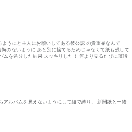
るようにと主人にお願いしてある彼公認 の貴重品なんで
後悔のないように あと別に捨てるためじゃなくて紙も残して
バムを処分した結果 スッキリした！ 何より見るたびに薄暗
らアルバムを見えないようにして紐で縛り、 新聞紙と一緒