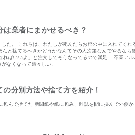
分は業者にまかせるべき？
した。 これらは、わたしが死んだらお棺の中に入れてくれ
。 ほんと捨てるべきかどうかなんてその人次第なんでやるなら
なればいいよ」と注文してそうなってるので満足！ 卒業アル
藤がなくなって清々しい。
ての分別方法や捨て方を紹介！
に包んで捨てた 新聞紙や紙に包み、雑誌を間に挟んで外側か