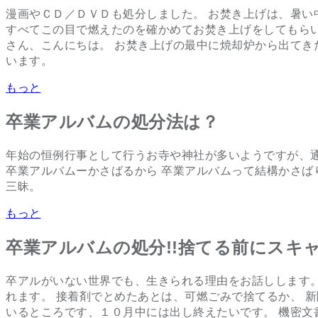
漫画やＣＤ／ＤＶＤも処分しました。 お焚き上げは、暑
すべてこの目で燃えたのを確かめてお焚き上げをしてもらい、
さん、こんにちは。 お焚き上げの最中に焼却炉から出てき
います。
もっと
卒業アルバムの処分法は？
年始の恒例行事として行うお寺や神社が多いようですが、通
卒業アルバムーかさばるから 卒業アルバムって結構かさば
三昧。
もっと
卒業アルバムの処分!!捨てる前にスキ
卒アルがいない世界でも、生きられる理由をお話しします。
れます。 接着剤でとめたあとは、可燃ごみで捨てるか、 
いるところです、１０月中には出し終えたいです。 機密文